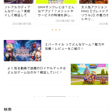
MMオンクレとは？どん
大人気アクション
オリエントアルカデ
アプリ？？メリットや
MMO【ブレイドアンド
ってどんなゲーム？
ービスの特徴を詳し...
ソウル2】の魅力ポイン
にプレイして検証し
トやリ...
い...
2024年4月17日
2024年4月16日
2024年4
エバーテイル ってどんなゲーム？魅力や
攻略！レビューをご紹介！
よく見る動画で話題のロイヤルマッチは
どんなゲームなのか？検証していく！
検索