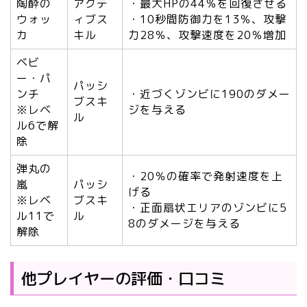
陶酔の
アクテ
・最大HPの44％を回復させる
ウォッ
ィブス
・10秒間防御力を13％、攻撃
カ
キル
力28％、攻撃速度を20％増加
ベビ
ー・パ
パッシ
ンチ
・近づくゾンビに190のダメー
ブスキ
※レベ
ジを与える
ル
ル6で解
除
弾丸の
・20％の確率で発射速度を上
嵐
パッシ
げる
※レベ
ブスキ
・正面扇状エリアのゾンビに5
ル11で
ル
8のダメージを与える
解除
他プレイヤーの評価・口コミ