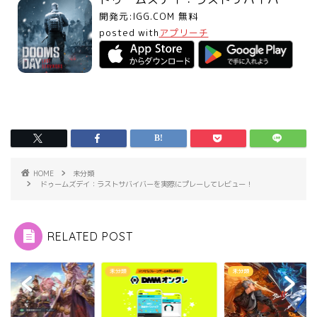
開発元:
IGG.COM
無料
posted with
アプリーチ
HOME
未分類
ドゥームズデイ：ラストサバイバーを実際にプレーしてレビュー！
RELATED POST
類
未分類
未分類