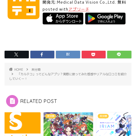
開発元:
Medical Data Vision Co.,Ltd.
無料
posted with
アプリーチ
HOME
未分類
「カルテコ」ってどんなアプリ？実際に使ってみた感想やリアルな口コミを紹介
していくー！
RELATED POST
類
未分類
未分類