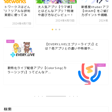
ョットワークスはどん
大人気アプリ【ウマ娘】
新感覚Vtuberアプ
アプリ？リアルな評判
とはどんなアプリ？特徴
【IRIAM】をご紹介
は？実際に使ってみ
や遊び方などレビュー！
力ポイントや視聴...
.
2024年4月15日
2024年4
2024年4月17日
【EVERY.LIVE(エブリーライブ)】と
は？他アプリとの違いや特徴や...
歌特化ライブ配信アプリ【ColorSing(カ
ラーシング)】ってどんなア...
検索