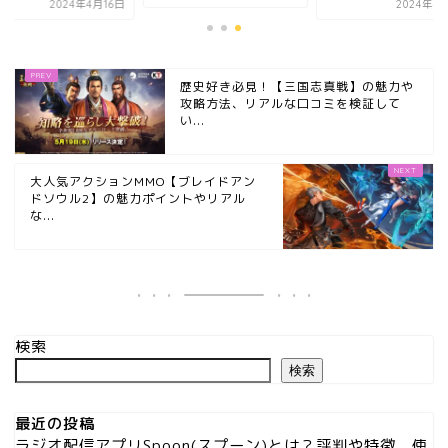
2024年4月16日
2024年4
歴史好き必見！【三国志真戦】の魅力や
攻略方法、リアルな口コミを検証して
い...
大人気アクションMMO【ブレイドアン
ドソウル2】の魅力ポイントやリアル
な...
検索
検索
最近の投稿
ラジオ配信アプリSpoon(スプーン)とは？評判や特徴、使