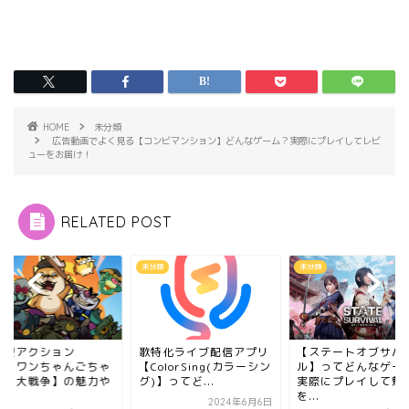
HOME
未分類
広告動画でよく見る【コンビマンション】どんなゲーム？実際にプレイしてレビ
ューをお届け！
RELATED POST
類
未分類
未分類
置型アクション
歌特化ライブ配信アプリ
【ステートオブサバ
PG【ワンちゃんごちゃ
【ColorSing(カラーシン
ル】ってどんなゲー
ちゃ大戦争】の魅力や
グ)】ってど...
実際にプレイして魅
...
を...
2024年6月6日