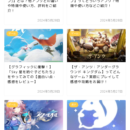
ブ)】とは？他アプリとの違い
ブ】ってどういうアプリ？特
や特徴や使い方、評判をご紹
徴や使い方などご紹介！
介！
2024年5月28日
2024年5月28日
ゲーム
ゲーム
【グラフィックに衝撃！】
【ザ・アンツ：アンダーグラ
「Sky 星を紡ぐ子どもたち」
ウンド キングダム】ってどん
をやってみての【面白い点・
なゲーム？実際にプレイして
感想をレビュー】
感想や攻略をお届け！
2024年5月28日
2024年5月27日
ゲーム
占い